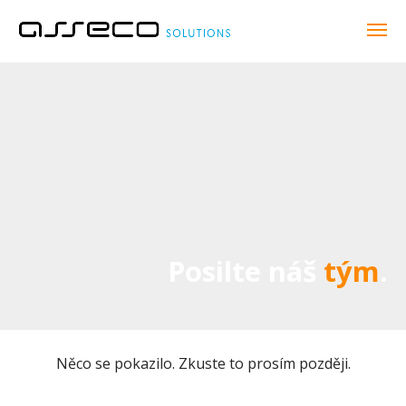
Posilte náš
tým
.
Něco se pokazilo. Zkuste to prosím později.