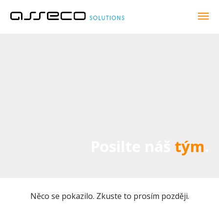
Posilte náš
tým
.
Něco se pokazilo. Zkuste to prosím později.