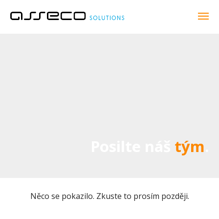
Posilte náš
tým
.
Něco se pokazilo. Zkuste to prosím později.