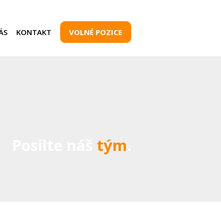
ÁS
KONTAKT
VOLNÉ POZICE
Posilte náš
tým
.