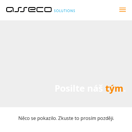
Posilte náš
tým
.
Něco se pokazilo. Zkuste to prosím později.