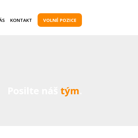
ÁS
KONTAKT
VOLNÉ POZICE
Posilte náš
tým
.